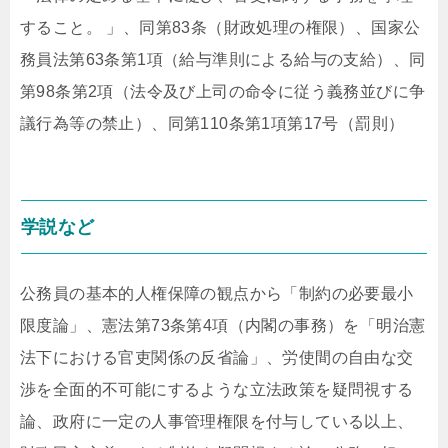
すること。 」、同第83条（財政処理の権限）、国家公
務員法第63条第1項（給与準則による給与の支給）、同
第98条第2項（法令及び上司の命令に従う義務並びに争
議行為等の禁止）、同第110条第1項第17号（罰則）
学説など
公務員の基本的人権保障の観点から「制約の必要最小
限度論」、憲法第73条第4項（内閣の事務）を「明治憲
法下における官吏関係の反省論」、労使間の自由な交
渉を全面的不可能にするような立法政策を疑問視する
論、政府に一定の人事管理権限を付与している以上、