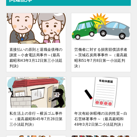
直接払いの原則と退職金債権の
労働者に対する損害賠償請求者
譲渡～小倉電話局事件～(最高
～茨城石炭商事事件～（最高裁
裁昭和43年3月12日第三小法廷
昭和51年7月8日第一小法廷判
判決)
決）
私生活上の非行～横浜ゴム事件
年次有給休暇権の法的性質～白
～（最高裁昭和45年7月28日第
石営林署事件～（最高裁昭和
三小法廷判決）
48年3月2日第二小法廷判決）