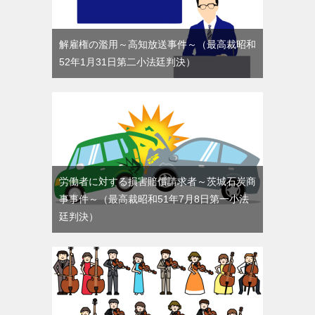
解雇権の濫用～高知放送事件～（最高裁昭和
52年1月31日第二小法廷判決）
労働者に対する損害賠償請求者～茨城石炭商
事事件～（最高裁昭和51年7月8日第一小法
廷判決）