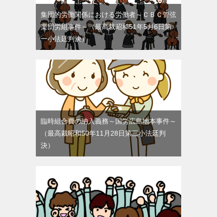
集団的労働関係における労働者～ＣＢＣ管弦
楽団労組事件～（最高裁昭和51年5月6日第
一小法廷判決）
臨時組合費の納入義務～国労広島地本事件～
（最高裁昭和50年11月28日第三小法廷判
決）