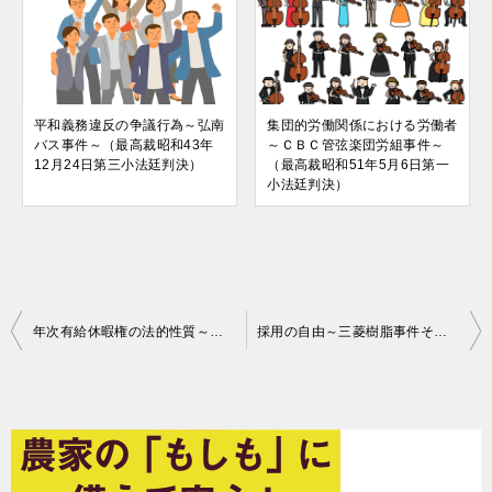
平和義務違反の争議行為～弘南
集団的労働関係における労働者
バス事件～（最高裁昭和43年
～ＣＢＣ管弦楽団労組事件～
12月24日第三小法廷判決）
（最高裁昭和51年5月6日第一
小法廷判決）
投
年次有給休暇権の法的性質～白石営林署事件～（最高裁昭和48年3月2日第二小法廷判決）
採用の自由～三菱樹脂事件その１～（最高裁昭和48年12月12日大法廷判決）
稿
ナ
ビ
ゲ