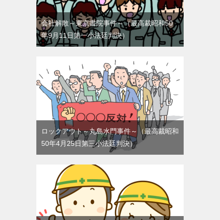
会社解散～東京書院事件～（最高裁昭和50
年9月11日第一小法廷判決）
ロックアウト～丸島水門事件～（最高裁昭和
50年4月25日第三小法廷判決）