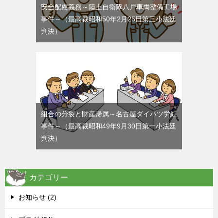
安全配慮義務～陸上自衛隊八戸車両整備工場
事件～（最高裁昭和50年2月25日第三小法廷
判決）
組合の分裂と財産帰属～名古屋ダイハツ労組
事件～（最高裁昭和49年9月30日第一小法廷
判決）
カテゴリー
お知らせ (2)