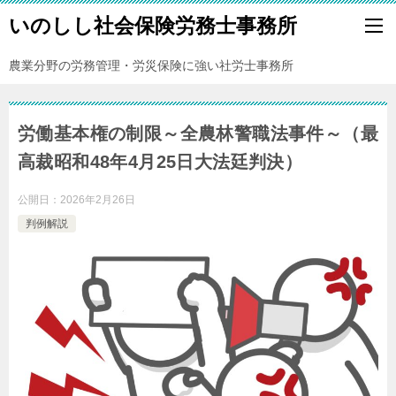
いのしし社会保険労務士事務所
農業分野の労務管理・労災保険に強い社労士事務所
労働基本権の制限～全農林警職法事件～（最
高裁昭和48年4月25日大法廷判決）
公開日：
2026年2月26日
判例解説