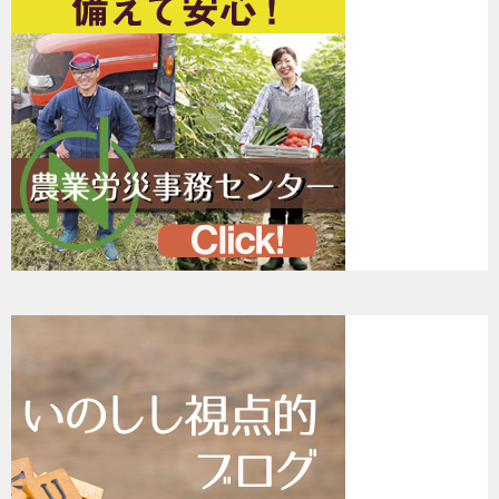
ー
シ
ョ
ン