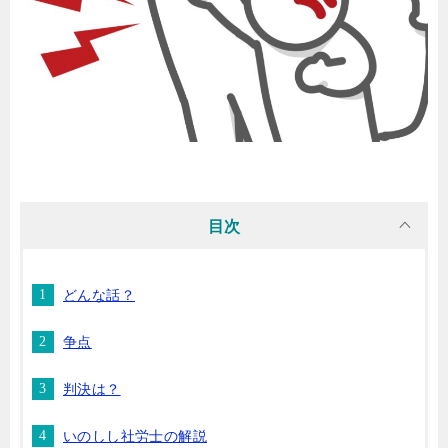
目次
どんな話？
争点
判決は？
いのしし社労士の解説